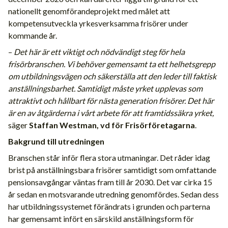
nationellt genomförandeprojekt med målet att
kompetensutveckla yrkesverksamma frisörer under
kommande år.
–
Det här är ett viktigt och nödvändigt steg för hela
frisörbranschen. Vi behöver gemensamt ta ett helhetsgrepp
om utbildningsvägen och säkerställa att den leder till faktisk
anställningsbarhet. Samtidigt måste yrket upplevas som
attraktivt och hållbart för nästa generation frisörer. Det här
är en av åtgärderna i vårt arbete för att framtidssäkra yrket,
säger
Staffan Westman, vd för Frisörföretagarna
.
Bakgrund till utredningen
Branschen står inför flera stora utmaningar. Det råder idag
brist på anställningsbara frisörer samtidigt som omfattande
pensionsavgångar väntas fram till år 2030. Det var cirka 15
år sedan en motsvarande utredning genomfördes. Sedan dess
har utbildningssystemet förändrats i grunden och parterna
har gemensamt infört en särskild anställningsform för