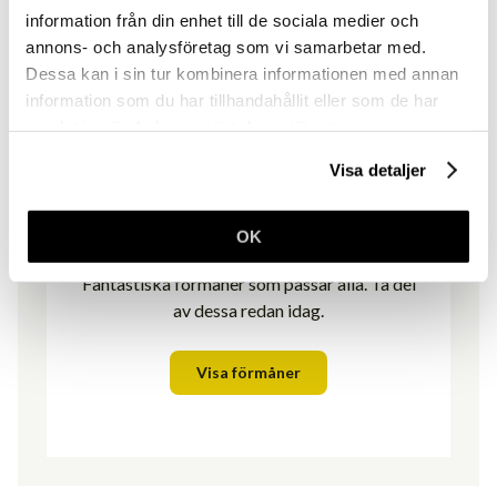
information från din enhet till de sociala medier och
annons- och analysföretag som vi samarbetar med.
Dessa kan i sin tur kombinera informationen med annan
information som du har tillhandahållit eller som de har
samlat in när du har använt deras tjänster.
Visa detaljer
Medlemsförmåner
OK
Fantastiska förmåner som passar alla. Ta del
av dessa redan idag.
Visa förmåner