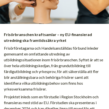
Frisörbranschen kraftsamlar – ny EU-finansierad
utredning ska framtidssäkra yrket
Frisörföretagarna och Handelsanställdas förbund inleder
gemensamt en omfattande utredning av
utbildningssituationen inom frisörbranschen. Syftet är att se
över hela utbildningskedjan, från grundutbildning till
färdigutbildning och yrkesprov, för att säkerställa att fler
blir anställningsbara och behöriga frisörer samt att
identifiera vilka utbildningsbehov som finns hos
yrkesverksamma frisörer.
Projektet inleds som en förstudie i Region Stockholm och
finansieras med stöd av EU. Förstudien ska presenteras i
december 2026 och kan därefter ligga till grund för ett