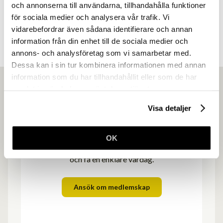
och annonserna till användarna, tillhandahålla funktioner
Visa förmåner
för sociala medier och analysera vår trafik. Vi
vidarebefordrar även sådana identifierare och annan
information från din enhet till de sociala medier och
annons- och analysföretag som vi samarbetar med.
Dessa kan i sin tur kombinera informationen med annan
information som du har tillhandahållit eller som de har
samlat in när du har använt deras tjänster.
Visa detaljer
Ansök om medlemskap
OK
Gör som över 4500 andra frisörföretagare
och få en enklare vardag.
Ansök om medlemskap