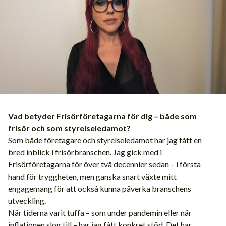
Vad betyder Frisörföretagarna för dig – både som
frisör och som styrelseledamot?
Som både företagare och styrelseledamot har jag fått en
bred inblick i frisörbranschen. Jag gick med i
Frisörföretagarna för över två decennier sedan – i första
hand för tryggheten, men ganska snart växte mitt
engagemang för att också kunna påverka branschens
utveckling.
När tiderna varit tuffa – som under pandemin eller när
inflationen slog till – har jag fått konkret stöd. Det har