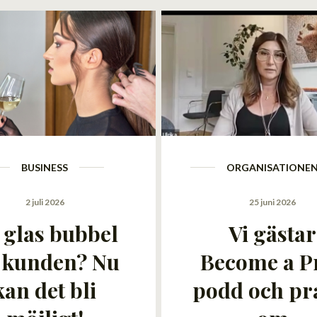
BUSINESS
ORGANISATIONE
2 juli 2026
25 juni 2026
t glas bubbel
Vi gästar
l kunden? Nu
Become a P
kan det bli
podd och pr