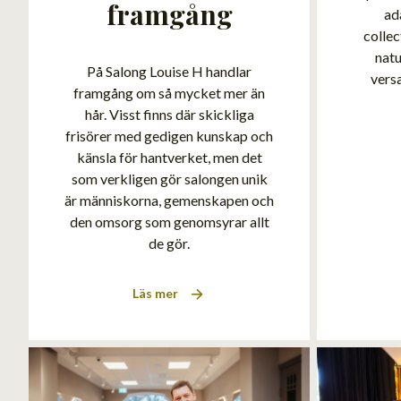
framgång
ad
collec
natu
På Salong Louise H handlar
vers
framgång om så mycket mer än
hår. Visst finns där skickliga
frisörer med gedigen kunskap och
känsla för hantverket, men det
som verkligen gör salongen unik
är människorna, gemenskapen och
den omsorg som genomsyrar allt
de gör.
Läs mer