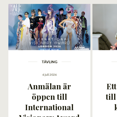
TÄVLING
6 juli 2026
Anmälan är
Et
öppen till
til
International