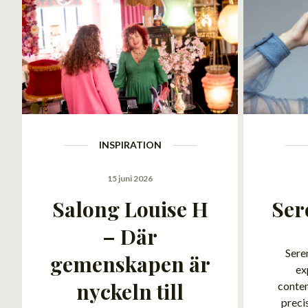
INSPIRATION
15 juni 2026
Salong Louise H
Ser
– Där
Sere
gemenskapen är
ex
nyckeln till
conte
preci