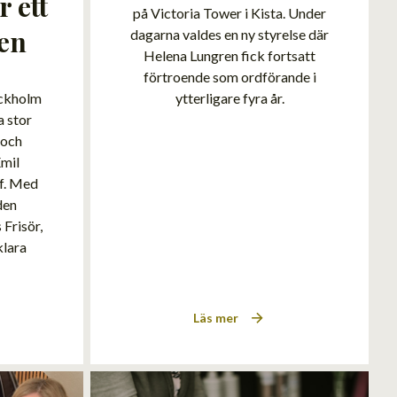
r ett
på Victoria Tower i Kista. Under
len
dagarna valdes en ny styrelse där
Helena Lungren fick fortsatt
förtroende som ordförande i
ockholm
ytterligare fyra år.
a stor
 och
Emil
mf. Med
den
 Frisör,
klara
Läs mer