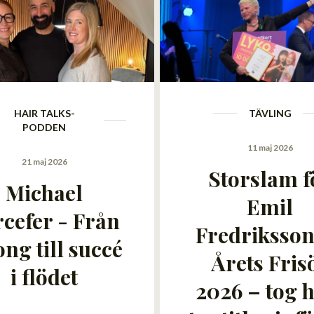
HAIR TALKS-
TÄVLING
PODDEN
11 maj 2026
21 maj 2026
Storslam f
Michael
Emil
cefer - Från
Fredriksson
ong till succé
Årets Fris
i flödet
2026 – tog 