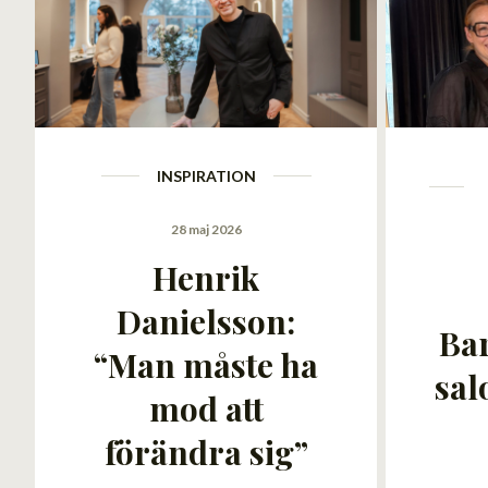
INSPIRATION
28 maj 2026
Henrik
Danielsson:
Bar
“Man måste ha
sal
mod att
förändra sig”