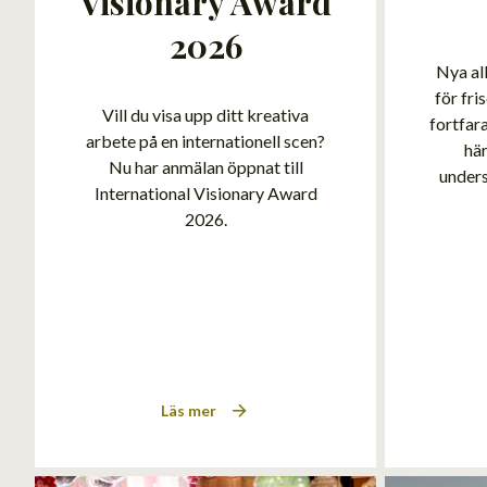
Visionary Award
2026
Nya al
för fri
Vill du visa upp ditt kreativa
fortfar
arbete på en internationell scen?
här
Nu har anmälan öppnat till
unders
International Visionary Award
2026.
Läs mer