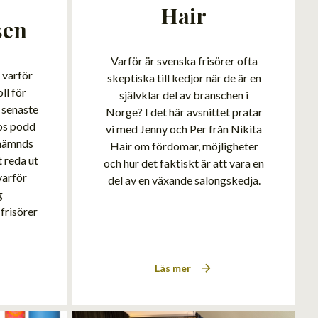
Hair
sen
Varför är svenska frisörer ofta
 varför
skeptiska till kedjor när de är en
ll för
självklar del av branschen i
t senaste
Norge? I det här avsnittet pratar
os podd
vi med Jenny och Per från Nikita
snämnds
Hair om fördomar, möjligheter
 reda ut
och hur det faktiskt är att vara en
varför
del av en växande salongskedja.
g
frisörer
Läs mer