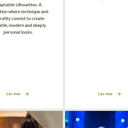
aptable silhouettes. A
tion where technique and
rality coexist to create
atile, modern and deeply
personal looks.
Läs mer
Läs mer