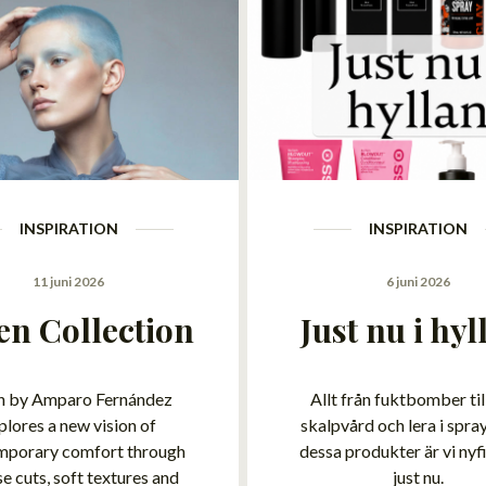
INSPIRATION
INSPIRATION
11 juni 2026
6 juni 2026
en Collection
Just nu i hyl
n by Amparo Fernández
Allt från fuktbomber till
plores a new vision of
skalpvård och lera i spra
mporary comfort through
dessa produkter är vi nyf
se cuts, soft textures and
just nu.