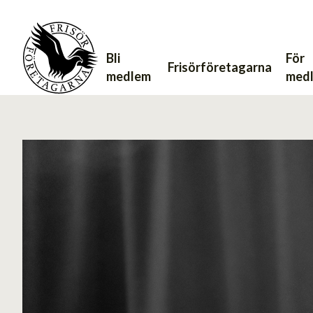
Bli
För
Frisörföretagarna
medlem
med