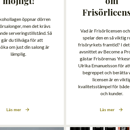
möjligt!
om
Frisörlicen
kohollagen öppnar dörren
sörsalonger, men det krävs
Vad är Frisörlicensen och
ande serveringstillstånd. Så
spelar den en så viktig ro
 går du tillväga för att
frisöryrkets framtid? I de
öka om just din salong är
avsnittet av Become a Pr
lämplig.
gästar Frisörernas Yrke
Ulrika Emanuelsson för att
begreppet och berätta 
licensen är en vikti
kvalitetsstämpel för både 
och kunder.
Läs mer
Läs mer