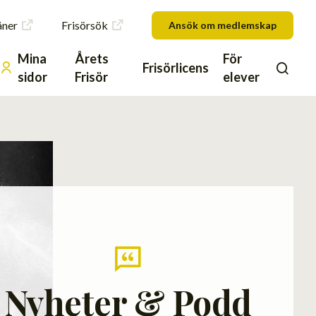
åner
Frisörsök
Ansök om medlemskap
Mina
Årets
För
Frisörlicens
sidor
Frisör
elever
Nyheter & Podd