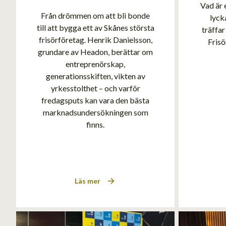
Vad är 
Från drömmen om att bli bonde
lyck
till att bygga ett av Skånes största
träffa
frisörföretag. Henrik Danielsson,
Frisö
grundare av Headon, berättar om
entreprenörskap,
generationsskiften, vikten av
yrkesstolthet – och varför
fredagsputs kan vara den bästa
marknadsundersökningen som
finns.
Läs mer