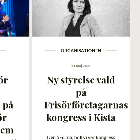
ORGANISATIONEN
11 maj 2026
ör
Ny styrelse vald
på
 på
Frisörföretagarnas
ör
kongress i Kista
hem
Den 5–6 maj höll vi vår kongress