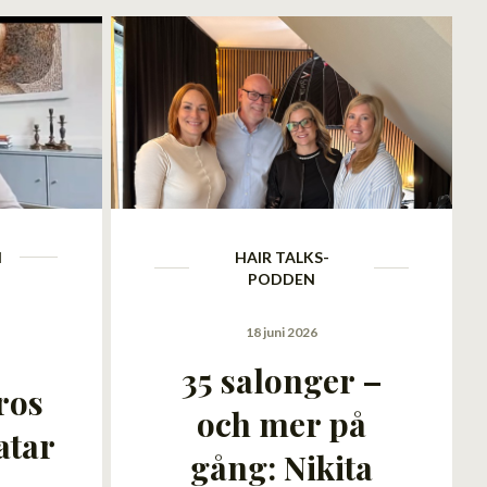
N
HAIR TALKS-
PODDEN
18 juni 2026
35 salonger –
ros
och mer på
atar
gång: Nikita