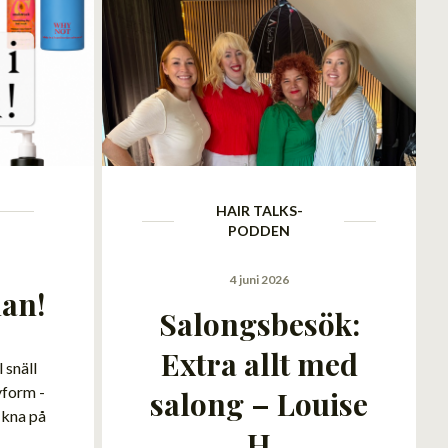
HAIR TALKS-
PODDEN
4 juni 2026
lan!
Salongsbesök:
Extra allt med
 snäll
yform -
salong – Louise
ikna på
H