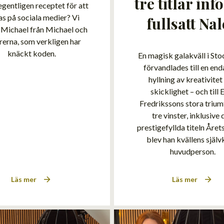
tre titlar infö
egentligen receptet för att
as på sociala medier? Vi
fullsatt Na
r Michael från Michael och
rerna, som verkligen har
knäckt koden.
En magisk galakväll i St
förvandlades till en end
hyllning av kreativitet
skicklighet – och till 
Fredrikssons stora triu
tre vinster, inklusive 
prestigefyllda titeln Årets
blev han kvällens själv
huvudperson.
Läs mer
Läs mer