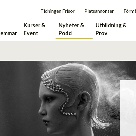
Tidningen Frisör
Platsannonser
Förm
Kurser &
Nyheter &
Utbildning &
lemmar
Event
Podd
Prov