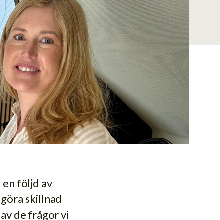
en följd av
 göra skillnad
av de frågor vi