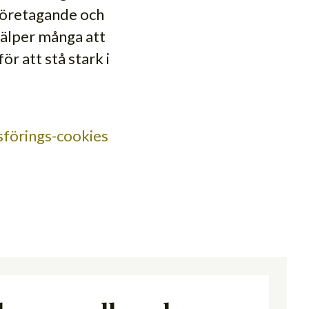
 företagande och
jälper många att
ör att stå stark i
förings-cookies