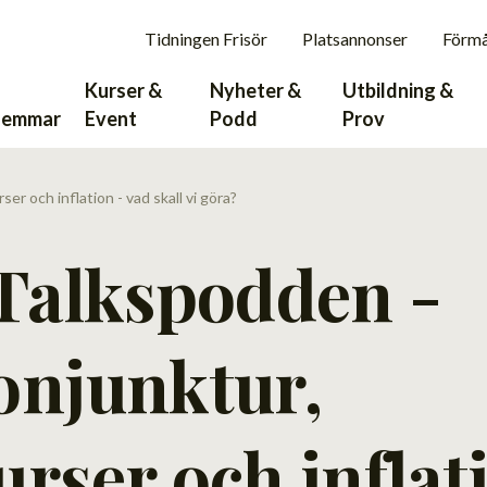
Tidningen Frisör
Platsannonser
Förm
Kurser &
Nyheter &
Utbildning &
lemmar
Event
Podd
Prov
er och inflation - vad skall vi göra?
Talkspodden -
onjunktur,
rser och inflat