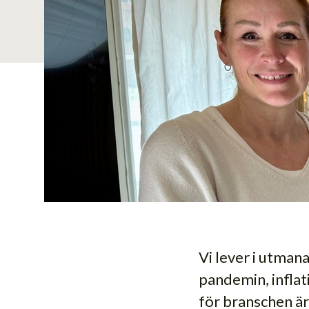
Vi lever i utman
pandemin, inflat
för branschen är