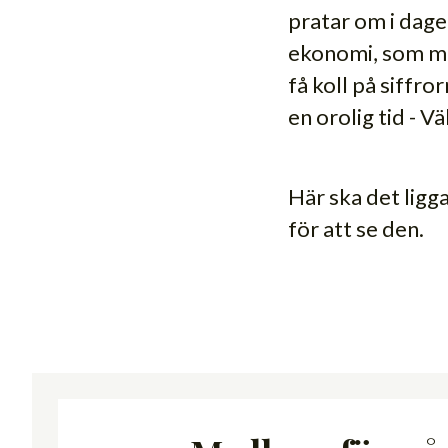
pratar om i dage
ekonomi, som me
få koll på siffro
en orolig tid - 
Här ska det ligg
för att se den.