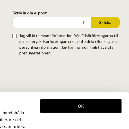
Skriv in din e-post
Skicka
Jag vill få relevant information från Frisörföretagarna till
min inkorg. Frisörföretagarna ska inte dela eller sälja min
personliga information. Jag kan när som helst avsluta
prenumerationen.
OK
illhandahålla
ifierare och
 vi samarbetar