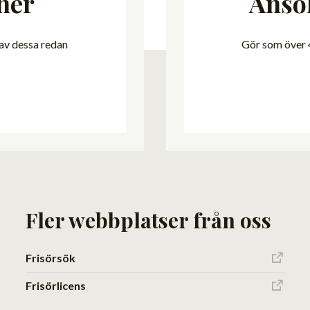
ner
Ansö
 av dessa redan
Gör som över 4
Fler webbplatser från oss
Frisörsök
Frisörlicens