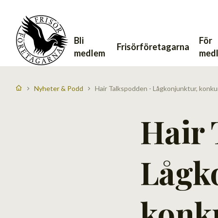
Bli
För
Frisörföretagarna
medlem
med
Nyheter & Podd
Hair Talkspodden - Lågkonjunktur, konkurs
Hair 
Lågk
konku