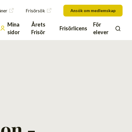
åner
Frisörsök
Ansök om medlemskap
Mina
Årets
För
Frisörlicens
sidor
Frisör
elever
ion -