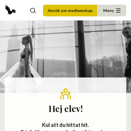
Ansök om medlemskap
Meny
Hej elev!
Kul att du hittat hit.