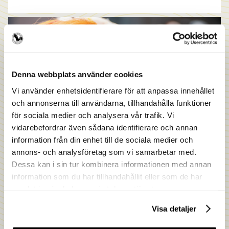
Denna webbplats använder cookies
Vi använder enhetsidentifierare för att anpassa innehållet
och annonserna till användarna, tillhandahålla funktioner
för sociala medier och analysera vår trafik. Vi
vidarebefordrar även sådana identifierare och annan
information från din enhet till de sociala medier och
annons- och analysföretag som vi samarbetar med.
ATT TÄNKA PÅ
Dessa kan i sin tur kombinera informationen med annan
information som du har tillhandahållit eller som de har
Inför gesällprov
samlat in när du har använt deras tjänster.
Visa detaljer
Här hittar du information och hjälpfulla länkar