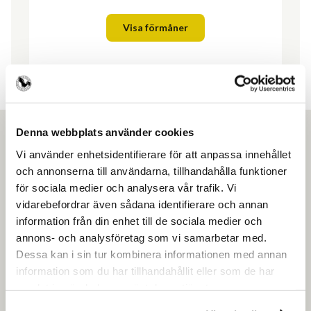
Visa förmåner
Denna webbplats använder cookies
Vi använder enhetsidentifierare för att anpassa innehållet
och annonserna till användarna, tillhandahålla funktioner
Ansök om medlemskap
för sociala medier och analysera vår trafik. Vi
vidarebefordrar även sådana identifierare och annan
information från din enhet till de sociala medier och
Gör som över 4500 andra frisörföretagare
annons- och analysföretag som vi samarbetar med.
och få en enklare vardag.
Dessa kan i sin tur kombinera informationen med annan
information som du har tillhandahållit eller som de har
Ansök om medlemskap
samlat in när du har använt deras tjänster.