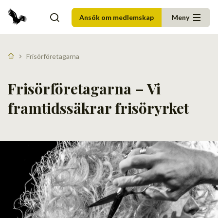
Ansök om medlemskap
Meny
Frisörföretagarna
Frisörföretagarna – Vi
framtidssäkrar frisöryrket