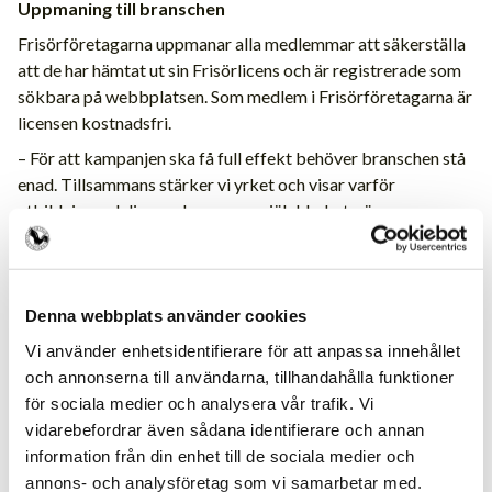
Uppmaning till branschen
Frisörföretagarna uppmanar alla medlemmar att säkerställa
att de har hämtat ut sin Frisörlicens och är registrerade som
sökbara på webbplatsen. Som medlem i Frisörföretagarna är
licensen kostnadsfri.
– För att kampanjen ska få full effekt behöver branschen stå
enad. Tillsammans stärker vi yrket och visar varför
utbildning och licens ska vara en självklarhet, säger
Staffan Westman.
Läs mer om kampanjen här:
Denna webbplats använder cookies
https://frisor.se/nyheter-podd/nu-lyfter-vi-
Vi använder enhetsidentifierare för att anpassa innehållet
frisorlicensen-och-yrkets-status-ar-du-med
och annonserna till användarna, tillhandahålla funktioner
för sociala medier och analysera vår trafik. Vi
vidarebefordrar även sådana identifierare och annan
information från din enhet till de sociala medier och
annons- och analysföretag som vi samarbetar med.