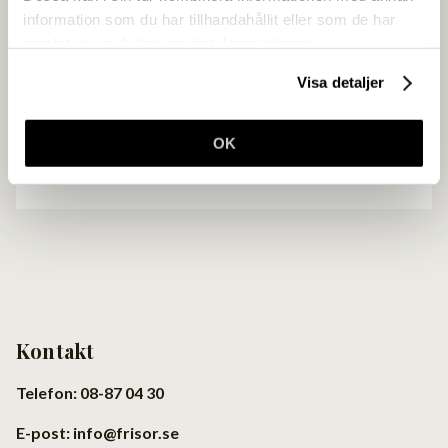
information som du har tillhandahållit eller som de har
Gör som över 4500 andra frisörföretagare
samlat in när du har använt deras tjänster.
och få en enklare vardag.
Visa detaljer
Ansök om medlemskap
OK
Kontakt
Telefon: 08-87 04 30
E-post: info@frisor.se