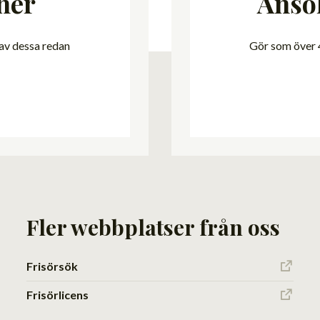
ner
Ansö
 av dessa redan
Gör som över 4
Fler webbplatser från oss
Frisörsök
Frisörlicens