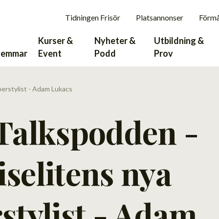
Tidningen Frisör
Platsannonser
Förm
Kurser &
Nyheter &
Utbildning &
lemmar
Event
Podd
Prov
perstylist - Adam Lukacs
Talkspodden -
selitens nya
stylist - Adam