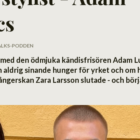
cs
 TALKS-PODDEN
ed med den ödmjuka kändisfrisören Adam 
n aldrig sinande hunger för yrket och om 
ngerskan Zara Larsson slutade - och börj