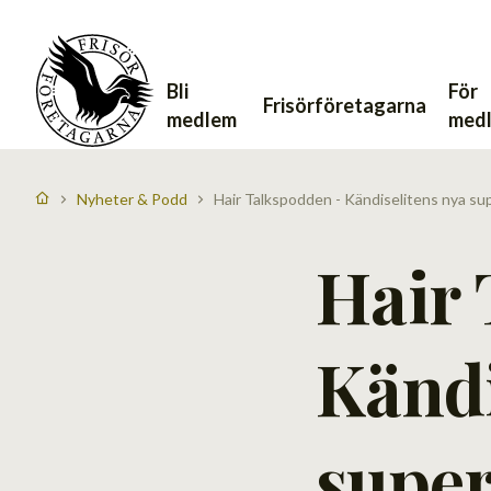
Bli
För
Frisörföretagarna
medlem
med
Nyheter & Podd
Hair Talkspodden - Kändiselitens nya su
Hair 
Kändi
super