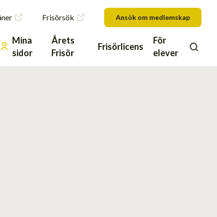
åner
Frisörsök
Ansök om medlemskap
Mina
Årets
För
Frisörlicens
sidor
Frisör
elever