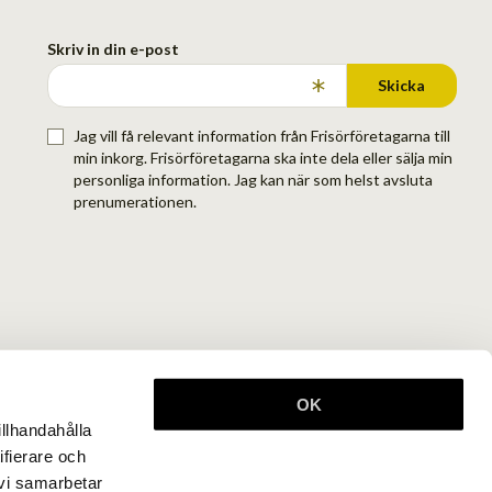
Skriv in din e-post
Skicka
Jag vill få relevant information från Frisörföretagarna till
min inkorg. Frisörföretagarna ska inte dela eller sälja min
personliga information. Jag kan när som helst avsluta
prenumerationen.
OK
illhandahålla
ifierare och
 vi samarbetar