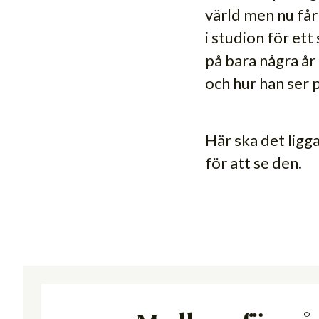
värld men nu får
i studion för ett
på bara några år 
och hur han ser p
Här ska det ligg
för att se den.