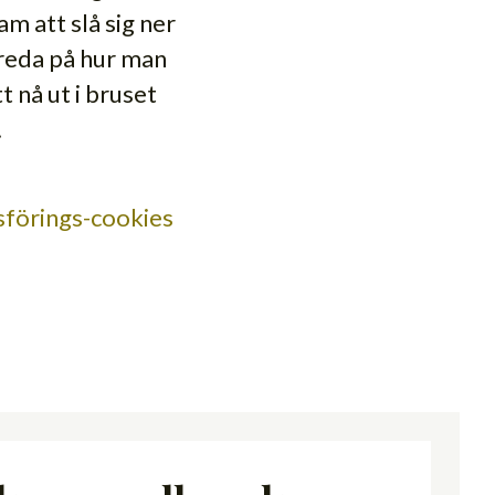
m att slå sig ner
a reda på hur man
t nå ut i bruset
!
förings-cookies