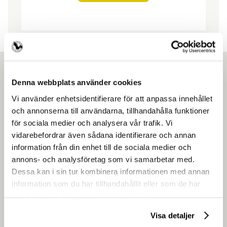
Denna webbplats använder cookies
Vi använder enhetsidentifierare för att anpassa innehållet
Ansök om medlemskap
och annonserna till användarna, tillhandahålla funktioner
för sociala medier och analysera vår trafik. Vi
Gör som över 4500 andra frisörföretagare
vidarebefordrar även sådana identifierare och annan
och få en enklare vardag.
information från din enhet till de sociala medier och
annons- och analysföretag som vi samarbetar med.
Dessa kan i sin tur kombinera informationen med annan
Ansök om medlemskap
information som du har tillhandahållit eller som de har
samlat in när du har använt deras tjänster.
Visa detaljer