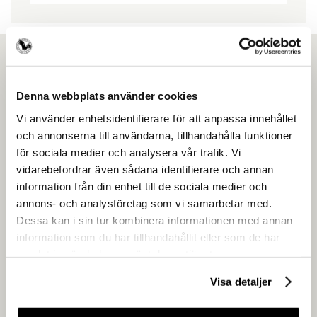
Denna webbplats använder cookies
Ansök om medlemskap
Vi använder enhetsidentifierare för att anpassa innehållet
och annonserna till användarna, tillhandahålla funktioner
Gör som över 4500 andra frisörföretagare
för sociala medier och analysera vår trafik. Vi
och få en enklare vardag.
vidarebefordrar även sådana identifierare och annan
information från din enhet till de sociala medier och
annons- och analysföretag som vi samarbetar med.
Ansök om medlemskap
Dessa kan i sin tur kombinera informationen med annan
information som du har tillhandahållit eller som de har
samlat in när du har använt deras tjänster.
Visa detaljer