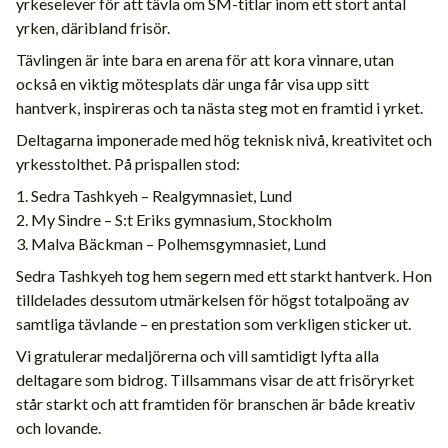
yrkeselever för att tävla om SM-titlar inom ett stort antal
yrken, däribland frisör.
Tävlingen är inte bara en arena för att kora vinnare, utan
också en viktig mötesplats där unga får visa upp sitt
hantverk, inspireras och ta nästa steg mot en framtid i yrket.
Deltagarna imponerade med hög teknisk nivå, kreativitet och
yrkesstolthet. På prispallen stod:
1. Sedra Tashkyeh – Realgymnasiet, Lund
2. My Sindre – S:t Eriks gymnasium, Stockholm
3. Malva Bäckman – Polhemsgymnasiet, Lund
Sedra Tashkyeh tog hem segern med ett starkt hantverk. Hon
tilldelades dessutom utmärkelsen för högst totalpoäng av
samtliga tävlande – en prestation som verkligen sticker ut.
Vi gratulerar medaljörerna och vill samtidigt lyfta alla
deltagare som bidrog. Tillsammans visar de att frisöryrket
står starkt och att framtiden för branschen är både kreativ
och lovande.