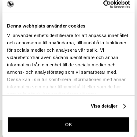
Denna webbplats använder cookies
Vi använder enhetsidentifierare för att anpassa innehållet
och annonserna till användarna, tillhandahålla funktioner
Medlemsförmåner
för sociala medier och analysera vår trafik. Vi
vidarebefordrar även sådana identifierare och annan
Fantastiska förmåner som passar alla. Ta del
information från din enhet till de sociala medier och
av dessa redan idag.
annons- och analysföretag som vi samarbetar med.
Dessa kan i sin tur kombinera informationen med annan
Visa förmåner
information som du har tillhandahållit eller som de har
samlat in när du har använt deras tjänster.
Visa detaljer
OK