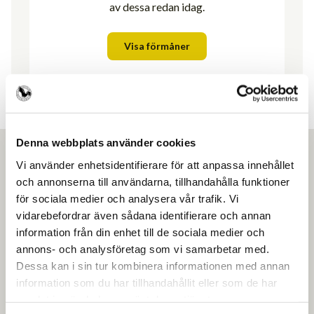
av dessa redan idag.
Visa förmåner
Denna webbplats använder cookies
Vi använder enhetsidentifierare för att anpassa innehållet
och annonserna till användarna, tillhandahålla funktioner
för sociala medier och analysera vår trafik. Vi
Ansök om medlemskap
vidarebefordrar även sådana identifierare och annan
information från din enhet till de sociala medier och
Gör som över 4500 andra frisörföretagare
annons- och analysföretag som vi samarbetar med.
och få en enklare vardag.
Dessa kan i sin tur kombinera informationen med annan
information som du har tillhandahållit eller som de har
Ansök om medlemskap
samlat in när du har använt deras tjänster.