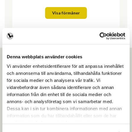
Visa förmåner
Denna webbplats använder cookies
Vi använder enhetsidentifierare för att anpassa innehållet
och annonserna till användarna, tillhandahålla funktioner
Ansök om medlemskap
för sociala medier och analysera vår trafik. Vi
vidarebefordrar även sådana identifierare och annan
information från din enhet till de sociala medier och
Gör som över 4500 andra frisörföretagare
annons- och analysföretag som vi samarbetar med.
och få en enklare vardag.
Dessa kan i sin tur kombinera informationen med annan
information som du har tillhandahållit eller som de har
Ansök om medlemskap
samlat in när du har använt deras tjänster.