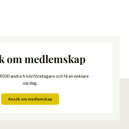
k om medlemskap
500 andra frisörföretagare och få en enklare
vardag.
Ansök om medlemskap