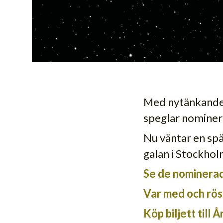
Med nytänkande u
speglar nomineri
Nu väntar en spä
galan i Stockhol
Se de nominera
Var med och röst
Köp biljett till 