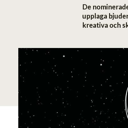
De nominerade t
upplaga bjuder
kreativa och sk