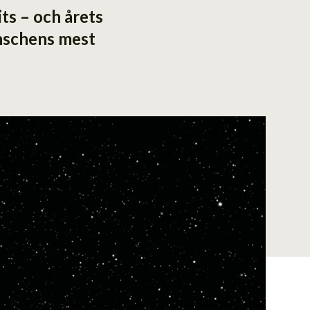
ts – och årets
anschens mest