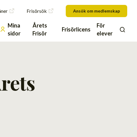
åner
Frisörsök
Ansök om medlemskap
Mina
Årets
För
Frisörlicens
sidor
Frisör
elever
rets