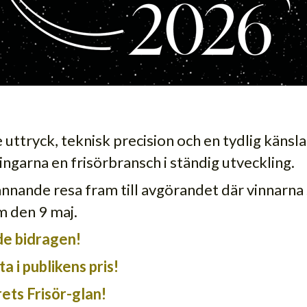
ttryck, teknisk precision och en tydlig känsla
ngarna en frisörbransch i ständig utveckling.
nnande resa fram till avgörandet där vinnarna
m den 9 maj.
de bidragen!
a i publikens pris!
Årets Frisör-glan!