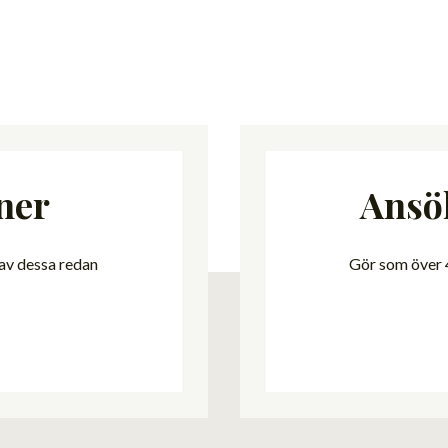
ner
Ansö
 av dessa redan
Gör som över 4