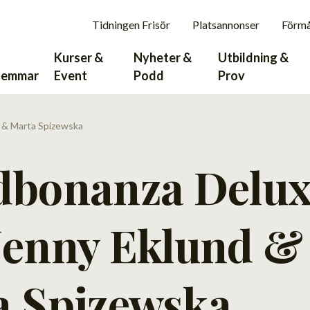
Tidningen Frisör
Platsannonser
Förm
Kurser &
Nyheter &
Utbildning &
lemmar
Event
Podd
Prov
 & Marta Spizewska
dbonanza Delux
Jenny Eklund &
a Spizewska