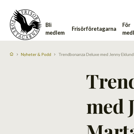
Bli
För
Frisörföretagarna
medlem
med
Nyheter & Podd
Trendbonanza Deluxe med Jenny Eklund
Tren
med 
Mart