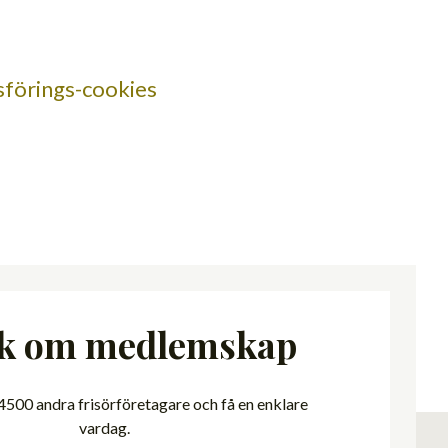
förings-cookies
k om medlemskap
500 andra frisörföretagare och få en enklare
vardag.