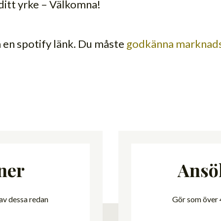
i ditt yrke – Välkomna!
a en spotify länk. Du måste
godkänna marknads
ner
Ansö
 av dessa redan
Gör som över 4