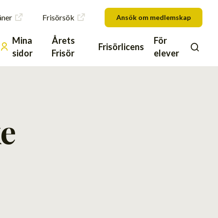
åner
Frisörsök
Ansök om medlemskap
Mina
Årets
För
Frisörlicens
sidor
Frisör
elever
e