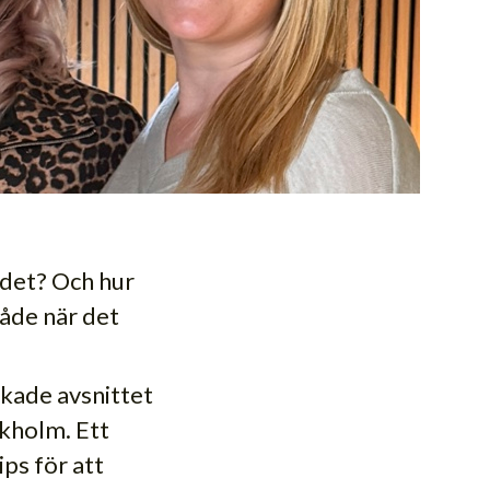
andet? Och hur
åde när det
ckade avsnittet
kholm. Ett
ips för att