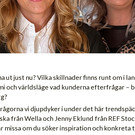
 ut just nu? Vilka skillnader finns runt om i l
i och världsläge vad kunderna efterfrågar – b
rg?
frågorna vi djupdyker i under det här trendspä
ska från Wella och Jenny Eklund från REF Stoc
år missa om du söker inspiration och konkreta t