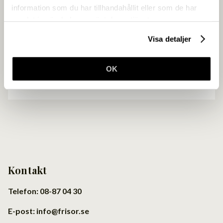
information som du har tillhandahållit eller som de har
Gör som över 4500 andra frisörföretagare
samlat in när du har använt deras tjänster.
och få en enklare vardag.
Visa detaljer
Ansök om medlemskap
OK
Kontakt
Telefon: 08-87 04 30
E-post: info@frisor.se