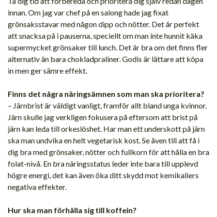
Ta dig tid att förbereda och prioritera dig själv redan dagen
innan. Om jag var chef på en salong hade jag fixat
grönsaksstavar med någon dipp och nötter. Det är perfekt
att snacksa på i pauserna, speciellt om man inte hunnit käka
supermycket grönsaker till lunch. Det är bra om det finns fler
alternativ än bara chokladpraliner. Godis är lättare att köpa
in men ger sämre effekt.
Finns det några näringsämnen som man ska prioritera?
– Järnbrist är väldigt vanligt, framför allt bland unga kvinnor.
Järn skulle jag verkligen fokusera på eftersom att brist på
järn kan leda till orkeslöshet. Har man ett underskott på järn
ska man undvika en helt vegetarisk kost. Se även till att få i
dig bra med grönsaker, nötter och fullkorn för att hålla en bra
folat-nivå. En bra näringsstatus leder inte bara till upplevd
högre energi, det kan även öka ditt skydd mot kemikaliers
negativa effekter.
Hur ska man förhålla sig till koffein?