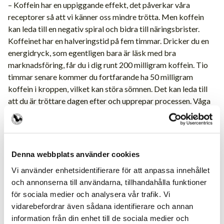
– Koffein har en uppiggande effekt, det påverkar våra
receptorer så att vi känner oss mindre trötta. Men koffein
kan leda till en negativ spiral och bidra till näringsbrister.
Koffeinet har en halveringstid på fem timmar. Dricker du en
energidryck, som egentligen bara är läsk med bra
marknadsföring, får du i dig runt 200 milligram koffein. Tio
timmar senare kommer du fortfarande ha 50 milligram
koffein i kroppen, vilket kan störa sömnen. Det kan leda till
att du är tröttare dagen efter och upprepar processen. Våga
sluta och se var problemet är i stället för att maskera allt
med massa aluminiumburkar.
Vad kan en frisör ha för matlåda?
Denna webbplats använder cookies
– För frisörer skulle jag slå ett slag för den japanska
Vi använder enhetsidentifierare för att anpassa innehållet
bentolådan och plockmat generellt. Då kan man blanda lite
och annonserna till användarna, tillhandahålla funktioner
det man har och dela upp till flera tillfällen. Kanske lite
för sociala medier och analysera vår trafik. Vi
ostbitar, några köttbullar, lax, quinoasallad, pasta och
vidarebefordrar även sådana identifierare och annan
grönsaker. Hinner man inte äta upp allt på en gång kan man ta
information från din enhet till de sociala medier och
resterna på eftermiddagen. Man kan äta i princip allting men