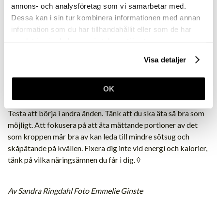
annons- och analysföretag som vi samarbetar med.
se till att det paketeras med en protein- och en fiberkälla –
Dessa kan i sin tur kombinera informationen med annan
det kommer du långt på!
information som du har tillhandahållit eller som de har
samlat in när du har använt deras tjänster.
Vad ska man undvika?
– Det är vanligt att folk som vill gå ner i vikt äter så lite som
Visa detaljer
möjligt och att det i slutändan leder till en sämre kost. Äter du
en liten fralla till frukost, skippar lunchen och kommer hem
OK
supertrött – då är det självklart att kroppen kommer skrika
efter mat! Då är det lätt att man tar fram chokladasken.
Testa att börja i andra änden. Tänk att du ska äta så bra som
möjligt. Att fokusera på att äta mättande portioner av det
som kroppen mår bra av kan leda till mindre sötsug och
skåpätande på kvällen. Fixera dig inte vid energi och kalorier,
tänk på vilka näringsämnen du får i dig. ◊
Av Sandra Ringdahl Foto Emmelie Ginste