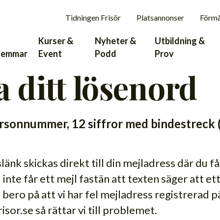
Tidningen Frisör
Platsannonser
Förm
Kurser &
Nyheter &
Utbildning &
lemmar
Event
Podd
Prov
 ditt lösenord
 personnummer, 12 siffror med bindestr
länk skickas direkt till din mejladress där du får
nte får ett mejl fastän att texten säger att ett
 bero på att vi har fel mejladress registrerad på 
risor.se så rättar vi till problemet.