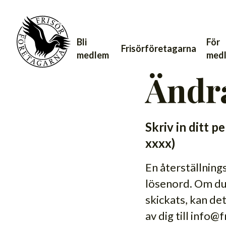
Bli
För
Frisörföretagarna
medlem
med
Ändra
Skriv in ditt
xxxx)
En återställnings
lösenord. Om du i
skickats, kan det
av dig till info@f