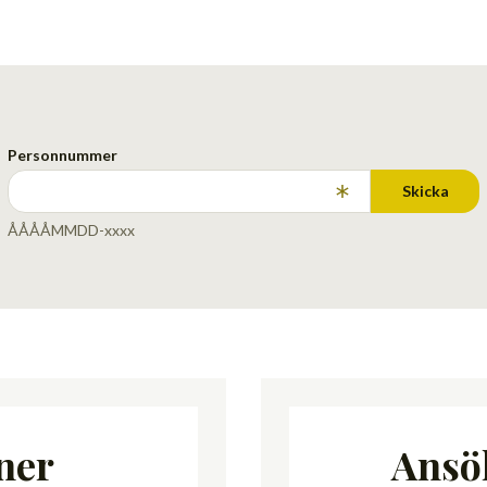
Personnummer
Skicka
ÅÅÅÅMMDD-xxxx
ner
Ansö