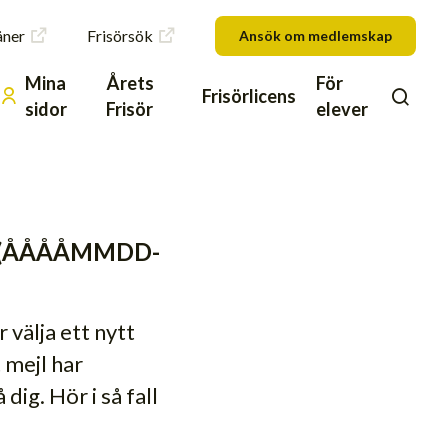
åner
Frisörsök
Ansök om medlemskap
Mina
Årets
För
Frisörlicens
sidor
Frisör
elever
eck (ÅÅÅÅMMDD-
 välja ett nytt
 mejl har
dig. Hör i så fall